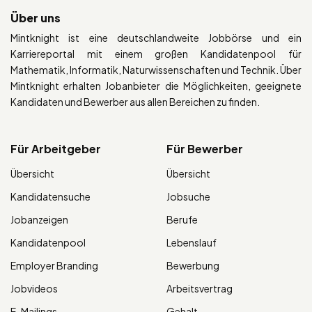
Über uns
Mintknight ist eine deutschlandweite Jobbörse und ein
Karriereportal mit einem großen Kandidatenpool für
Mathematik, Informatik, Naturwissenschaften und Technik. Über
Mintknight erhalten Jobanbieter die Möglichkeiten, geeignete
Kandidaten und Bewerber aus allen Bereichen zu finden.
Für Arbeitgeber
Für Bewerber
Übersicht
Übersicht
Kandidatensuche
Jobsuche
Jobanzeigen
Berufe
Kandidatenpool
Lebenslauf
Employer Branding
Bewerbung
Jobvideos
Arbeitsvertrag
E-Mailings
Gehalt