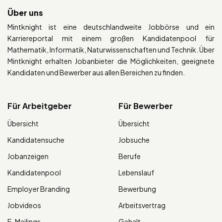
Über uns
Mintknight ist eine deutschlandweite Jobbörse und ein
Karriereportal mit einem großen Kandidatenpool für
Mathematik, Informatik, Naturwissenschaften und Technik. Über
Mintknight erhalten Jobanbieter die Möglichkeiten, geeignete
Kandidaten und Bewerber aus allen Bereichen zu finden.
Für Arbeitgeber
Für Bewerber
Übersicht
Übersicht
Kandidatensuche
Jobsuche
Jobanzeigen
Berufe
Kandidatenpool
Lebenslauf
Employer Branding
Bewerbung
Jobvideos
Arbeitsvertrag
E-Mailings
Gehalt