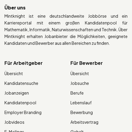
Über uns
Mintknight ist eine deutschlandweite Jobbörse und ein
Karriereportal mit einem großen Kandidatenpool für
Mathematik, Informatik, Naturwissenschaften und Technik. Über
Mintknight erhalten Jobanbieter die Möglichkeiten, geeignete
Kandidaten und Bewerber aus allen Bereichen zu finden.
Für Arbeitgeber
Für Bewerber
Übersicht
Übersicht
Kandidatensuche
Jobsuche
Jobanzeigen
Berufe
Kandidatenpool
Lebenslauf
Employer Branding
Bewerbung
Jobvideos
Arbeitsvertrag
E-Mailings
Gehalt