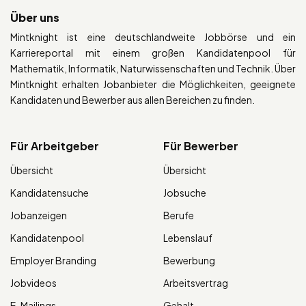
Über uns
Mintknight ist eine deutschlandweite Jobbörse und ein
Karriereportal mit einem großen Kandidatenpool für
Mathematik, Informatik, Naturwissenschaften und Technik. Über
Mintknight erhalten Jobanbieter die Möglichkeiten, geeignete
Kandidaten und Bewerber aus allen Bereichen zu finden.
Für Arbeitgeber
Für Bewerber
Übersicht
Übersicht
Kandidatensuche
Jobsuche
Jobanzeigen
Berufe
Kandidatenpool
Lebenslauf
Employer Branding
Bewerbung
Jobvideos
Arbeitsvertrag
E-Mailings
Gehalt