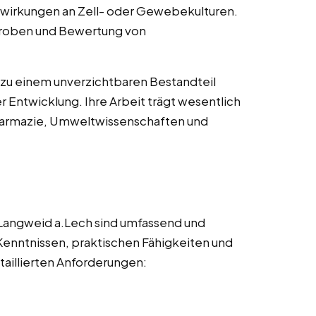
lwirkungen an Zell- oder Gewebekulturen.
roben und Bewertung von
zu einem unverzichtbaren Bestandteil
r Entwicklung. Ihre Arbeit trägt wesentlich
Pharmazie, Umweltwissenschaften und
 Langweid a.Lech sind umfassend und
Kenntnissen, praktischen Fähigkeiten und
taillierten Anforderungen: