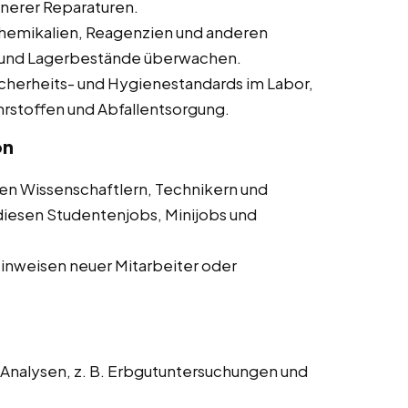
inerer Reparaturen.
hemikalien, Reagenzien und anderen
n und Lagerbestände überwachen.
icherheits- und Hygienestandards im Labor,
rstoffen und Abfallentsorgung.
on
n Wissenschaftlern, Technikern und
diesen Studentenjobs, Minijobs und
inweisen neuer Mitarbeiter oder
Analysen, z. B. Erbgutuntersuchungen und