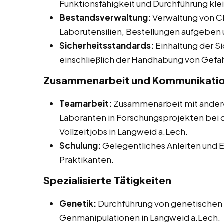
Funktionsfähigkeit und Durchführung kle
Bestandsverwaltung:
Verwaltung von C
Laborutensilien, Bestellungen aufgebe
Sicherheitsstandards:
Einhaltung der S
einschließlich der Handhabung von Gefah
Zusammenarbeit und Kommunikati
Teamarbeit:
Zusammenarbeit mit andere
Laboranten in Forschungsprojekten bei 
Vollzeitjobs in Langweid a.Lech.
Schulung:
Gelegentliches Anleiten und E
Praktikanten.
Spezialisierte Tätigkeiten
Genetik:
Durchführung von genetischen 
Genmanipulationen in Langweid a.Lech.