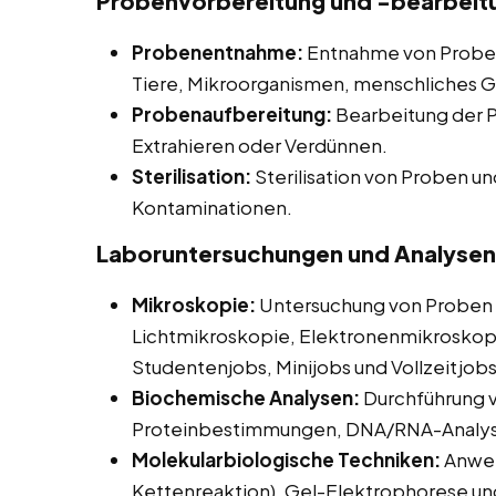
Probenvorbereitung und -bearbeit
Probenentnahme:
Entnahme von Proben 
Tiere, Mikroorganismen, menschliches 
Probenaufbereitung:
Bearbeitung der P
Extrahieren oder Verdünnen.
Sterilisation:
Sterilisation von Proben u
Kontaminationen.
Laboruntersuchungen und Analysen
Mikroskopie:
Untersuchung von Proben u
Lichtmikroskopie, Elektronenmikroskop
Studentenjobs, Minijobs und Vollzeitjobs
Biochemische Analysen:
Durchführung v
Proteinbestimmungen, DNA/RNA-Analyse
Molekularbiologische Techniken:
Anwen
Kettenreaktion), Gel-Elektrophorese u