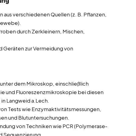
ung
aus verschiedenen Quellen (z. B. Pflanzen,
Gewebe).
roben durch Zerkleinern, Mischen,
nd Geräten zur Vermeidung von
nter dem Mikroskop, einschließlich
ie und Fluoreszenzmikroskopie bei diesen
 in Langweid a.Lech.
on Tests wie Enzymaktivitätsmessungen,
n und Blutuntersuchungen.
dung von Techniken wie PCR (Polymerase-
nd Sequenzierung.