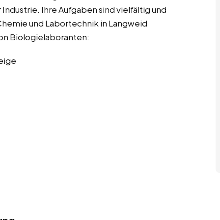
ndustrie. Ihre Aufgaben sind vielfältig und
 Chemie und Labortechnik in Langweid
von Biologielaboranten:
eige