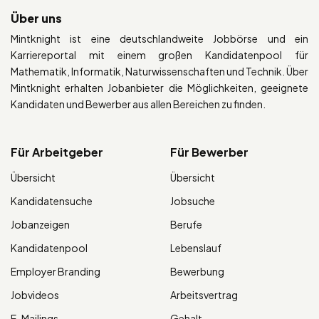
Über uns
Mintknight ist eine deutschlandweite Jobbörse und ein
Karriereportal mit einem großen Kandidatenpool für
Mathematik, Informatik, Naturwissenschaften und Technik. Über
Mintknight erhalten Jobanbieter die Möglichkeiten, geeignete
Kandidaten und Bewerber aus allen Bereichen zu finden.
Für Arbeitgeber
Für Bewerber
Übersicht
Übersicht
Kandidatensuche
Jobsuche
Jobanzeigen
Berufe
Kandidatenpool
Lebenslauf
Employer Branding
Bewerbung
Jobvideos
Arbeitsvertrag
E-Mailings
Gehalt