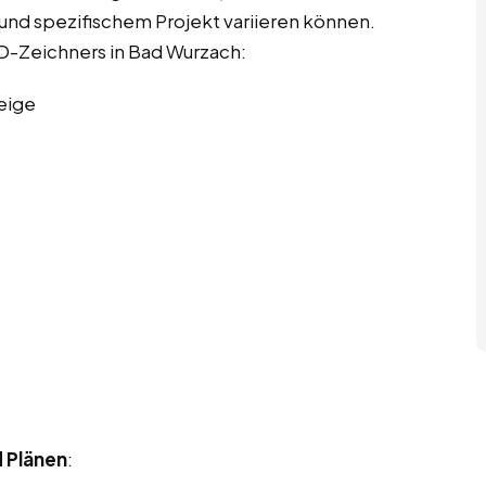
e und spezifischem Projekt variieren können.
AD-Zeichners in Bad Wurzach:
eige
d Plänen
: