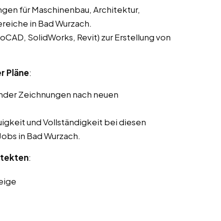
ngen für Maschinenbau, Architektur,
reiche in Bad Wurzach.
CAD, SolidWorks, Revit) zur Erstellung von
r Pläne
:
ender Zeichnungen nach neuen
gkeit und Vollständigkeit bei diesen
 Jobs in Bad Wurzach.
itekten
:
eige