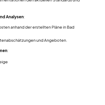
nd Analysen
:
ten anhand der erstellten Pläne in Bad
Kostenabschätzungen und Angeboten.
rmen
:
eige