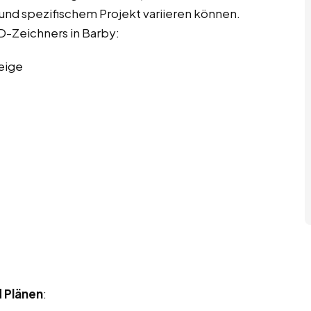
e und spezifischem Projekt variieren können.
AD-Zeichners in Barby:
eige
d Plänen
: