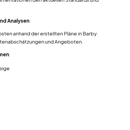
nd Analysen
:
ten anhand der erstellten Pläne in Barby.
Kostenabschätzungen und Angeboten.
rmen
:
eige