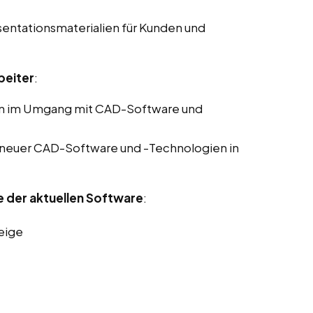
sentationsmaterialien für Kunden und
beiter
:
en im Umgang mit CAD-Software und
 neuer CAD-Software und -Technologien in
e der aktuellen Software
:
eige