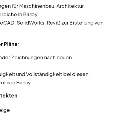
ngen für Maschinenbau, Architektur,
reiche in Barby.
CAD, SolidWorks, Revit) zur Erstellung von
r Pläne
:
ender Zeichnungen nach neuen
gkeit und Vollständigkeit bei diesen
Jobs in Barby.
itekten
:
eige