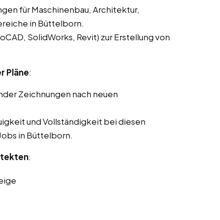
ngen für Maschinenbau, Architektur,
reiche in Büttelborn.
CAD, SolidWorks, Revit) zur Erstellung von
r Pläne
:
ender Zeichnungen nach neuen
gkeit und Vollständigkeit bei diesen
Jobs in Büttelborn.
itekten
:
eige