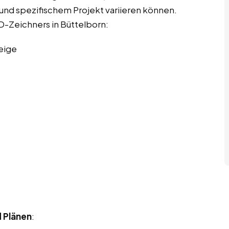
e und spezifischem Projekt variieren können.
AD-Zeichners in Büttelborn:
eige
d Plänen
: