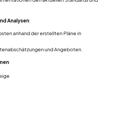
nd Analysen
:
ten anhand der erstellten Pläne in
Kostenabschätzungen und Angeboten.
rmen
:
eige