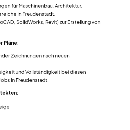
ngen für Maschinenbau, Architektur,
reiche in Freudenstadt.
CAD, SolidWorks, Revit) zur Erstellung von
r Pläne
:
ender Zeichnungen nach neuen
gkeit und Vollständigkeit bei diesen
 Jobs in Freudenstadt.
itekten
:
eige