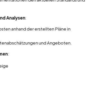
nd Analysen
:
ten anhand der erstellten Pläne in
Kostenabschätzungen und Angeboten.
rmen
:
eige