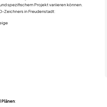
e und spezifischem Projekt variieren können.
AD-Zeichners in Freudenstadt:
eige
d Plänen
: