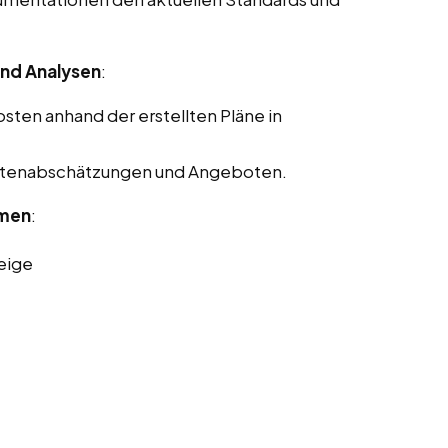
nd Analysen
:
ten anhand der erstellten Pläne in
Kostenabschätzungen und Angeboten.
rmen
:
eige