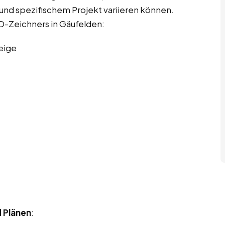
e und spezifischem Projekt variieren können.
AD-Zeichners in Gäufelden:
eige
d Plänen
: