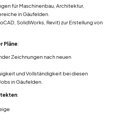
ngen für Maschinenbau, Architektur,
reiche in Gäufelden.
CAD, SolidWorks, Revit) zur Erstellung von
r Pläne
:
ender Zeichnungen nach neuen
gkeit und Vollständigkeit bei diesen
 Jobs in Gäufelden.
itekten
:
eige