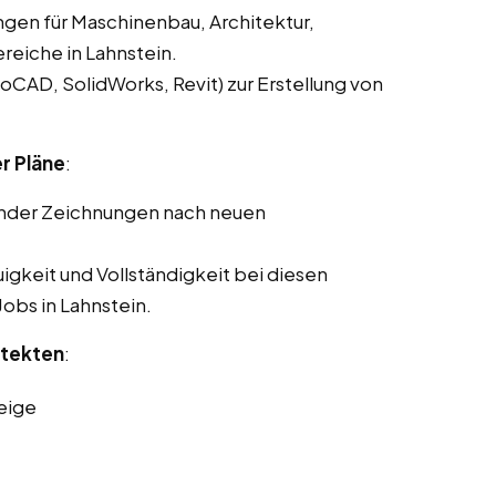
ngen für Maschinenbau, Architektur,
eiche in Lahnstein.
CAD, SolidWorks, Revit) zur Erstellung von
r Pläne
:
ender Zeichnungen nach neuen
gkeit und Vollständigkeit bei diesen
Jobs in Lahnstein.
itekten
:
eige