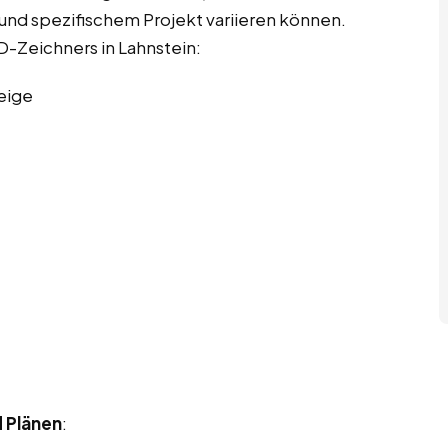
e und spezifischem Projekt variieren können.
AD-Zeichners in Lahnstein:
eige
d Plänen
: