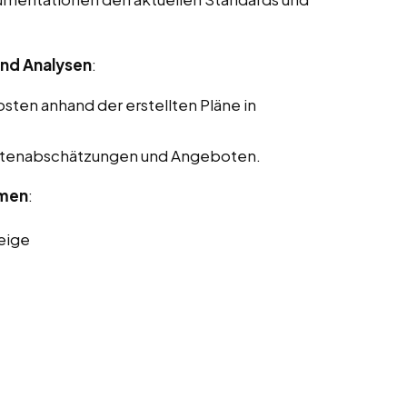
nd Analysen
:
ten anhand der erstellten Pläne in
Kostenabschätzungen und Angeboten.
rmen
:
eige