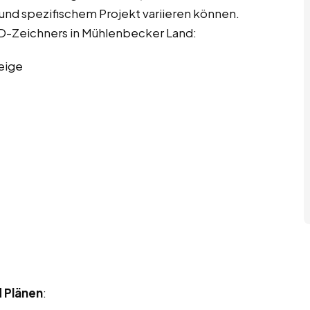
e und spezifischem Projekt variieren können.
CAD-Zeichners in Mühlenbecker Land:
eige
d Plänen
: