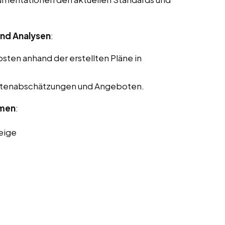
nd Analysen
:
ten anhand der erstellten Pläne in
Kostenabschätzungen und Angeboten.
rmen
:
eige