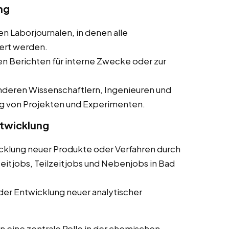
ng
en Laborjournalen, in denen alle
ert werden.
ten Berichten für interne Zwecke oder zur
deren Wissenschaftlern, Ingenieuren und
g von Projekten und Experimenten.
ntwicklung
cklung neuer Produkte oder Verfahren durch
eitjobs, Teilzeitjobs und Nebenjobs in Bad
der Entwicklung neuer analytischer
 eine zentrale Rolle in der chemischen