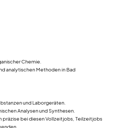
rganischer Chemie.
und analytischen Methoden in Bad
bstanzen und Laborgeräten.
mischen Analysen und Synthesen.
präzise bei diesen Vollzeitjobs, Teilzeitjobs
wenden.