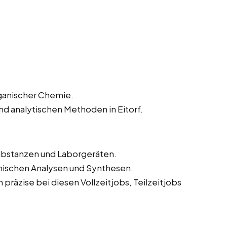
rganischer Chemie.
nd analytischen Methoden in Eitorf.
bstanzen und Laborgeräten.
mischen Analysen und Synthesen.
präzise bei diesen Vollzeitjobs, Teilzeitjobs