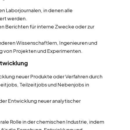
en Laborjournalen, in denen alle
ert werden.
ten Berichten für interne Zwecke oder zur
deren Wissenschaftlern, Ingenieuren und
g von Projekten und Experimenten.
ntwicklung
cklung neuer Produkte oder Verfahren durch
eitjobs, Teilzeitjobs und Nebenjobs in
der Entwicklung neuer analytischer
rale Rolle in der chemischen Industrie, indem
ie für die Forschung, Entwicklung und