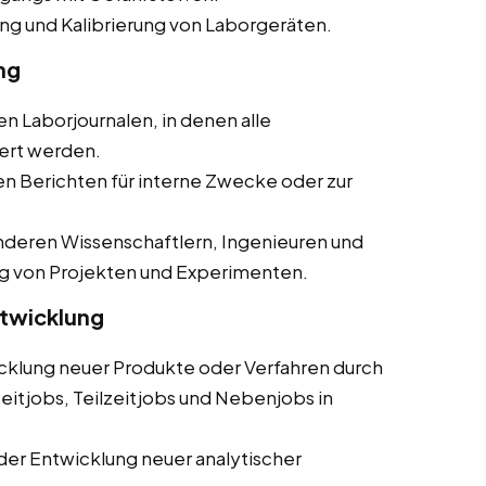
g und Kalibrierung von Laborgeräten.
ng
en Laborjournalen, in denen alle
ert werden.
ten Berichten für interne Zwecke oder zur
deren Wissenschaftlern, Ingenieuren und
g von Projekten und Experimenten.
ntwicklung
cklung neuer Produkte oder Verfahren durch
eitjobs, Teilzeitjobs und Nebenjobs in
der Entwicklung neuer analytischer