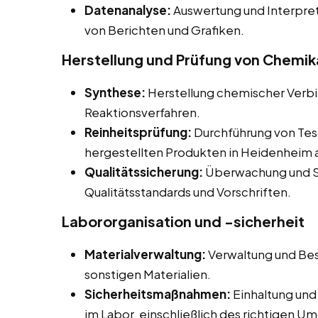
Datenanalyse:
Auswertung und Interpret
von Berichten und Grafiken.
Herstellung und Prüfung von Chemika
Synthese:
Herstellung chemischer Verb
Reaktionsverfahren.
Reinheitsprüfung:
Durchführung von Tes
hergestellten Produkten in Heidenheim a
Qualitätssicherung:
Überwachung und Si
Qualitätsstandards und Vorschriften.
Labororganisation und -sicherheit
Materialverwaltung:
Verwaltung und Bes
sonstigen Materialien.
Sicherheitsmaßnahmen:
Einhaltung und
im Labor, einschließlich des richtigen U