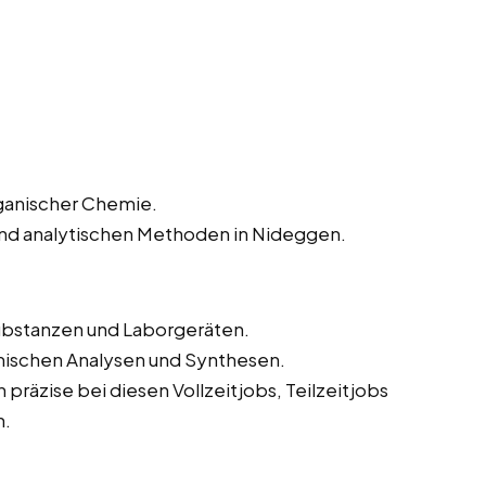
rganischer Chemie.
und analytischen Methoden in Nideggen.
bstanzen und Laborgeräten.
mischen Analysen und Synthesen.
präzise bei diesen Vollzeitjobs, Teilzeitjobs
n.