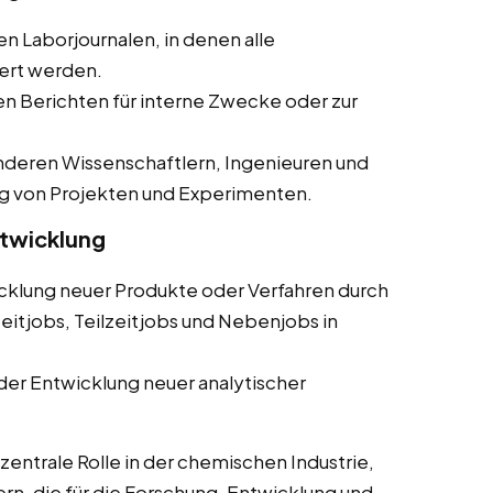
en Laborjournalen, in denen alle
ert werden.
ten Berichten für interne Zwecke oder zur
deren Wissenschaftlern, Ingenieuren und
g von Projekten und Experimenten.
ntwicklung
cklung neuer Produkte oder Verfahren durch
eitjobs, Teilzeitjobs und Nebenjobs in
der Entwicklung neuer analytischer
entrale Rolle in der chemischen Industrie,
ern, die für die Forschung, Entwicklung und