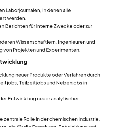
en Laborjournalen, in denen alle
ert werden.
ten Berichten für interne Zwecke oder zur
deren Wissenschaftlern, Ingenieuren und
g von Projekten und Experimenten.
ntwicklung
cklung neuer Produkte oder Verfahren durch
eitjobs, Teilzeitjobs und Nebenjobs in
der Entwicklung neuer analytischer
 zentrale Rolle in der chemischen Industrie,
ern, die für die Forschung, Entwicklung und