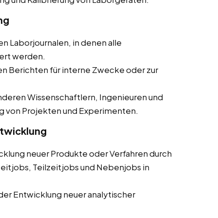
ng
en Laborjournalen, in denen alle
ert werden.
ten Berichten für interne Zwecke oder zur
deren Wissenschaftlern, Ingenieuren und
g von Projekten und Experimenten.
ntwicklung
cklung neuer Produkte oder Verfahren durch
eitjobs, Teilzeitjobs und Nebenjobs in
der Entwicklung neuer analytischer