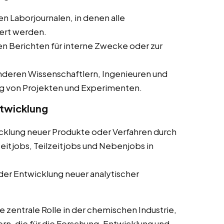
en Laborjournalen, in denen alle
ert werden.
ten Berichten für interne Zwecke oder zur
deren Wissenschaftlern, Ingenieuren und
g von Projekten und Experimenten.
ntwicklung
cklung neuer Produkte oder Verfahren durch
eitjobs, Teilzeitjobs und Nebenjobs in
der Entwicklung neuer analytischer
 zentrale Rolle in der chemischen Industrie,
ern, die für die Forschung, Entwicklung und