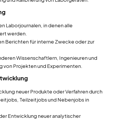
ng
en Laborjournalen, in denen alle
ert werden.
ten Berichten für interne Zwecke oder zur
deren Wissenschaftlern, Ingenieuren und
g von Projekten und Experimenten.
ntwicklung
cklung neuer Produkte oder Verfahren durch
eitjobs, Teilzeitjobs und Nebenjobs in
der Entwicklung neuer analytischer