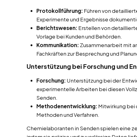
Protokollführung:
Führen von detailliert
Experimente und Ergebnisse dokumenti
Berichtswesen:
Erstellen von detaillier
Vorlage bei Kunden und Behörden.
Kommunikation:
Zusammenarbeit mit an
Fachkräften zur Besprechung und Planun
Unterstützung bei Forschung und E
Forschung:
Unterstützung bei der Entwi
experimentelle Arbeiten bei diesen Vollz
Senden.
Methodenentwicklung:
Mitwirkung bei 
Methoden und Verfahren.
Chemielaboranten in Senden spielen eine zen
indem sie präzise und zuverlässige Daten lief