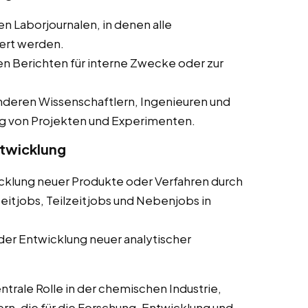
en Laborjournalen, in denen alle
ert werden.
ten Berichten für interne Zwecke oder zur
deren Wissenschaftlern, Ingenieuren und
g von Projekten und Experimenten.
ntwicklung
cklung neuer Produkte oder Verfahren durch
eitjobs, Teilzeitjobs und Nebenjobs in
der Entwicklung neuer analytischer
trale Rolle in der chemischen Industrie,
ern, die für die Forschung, Entwicklung und