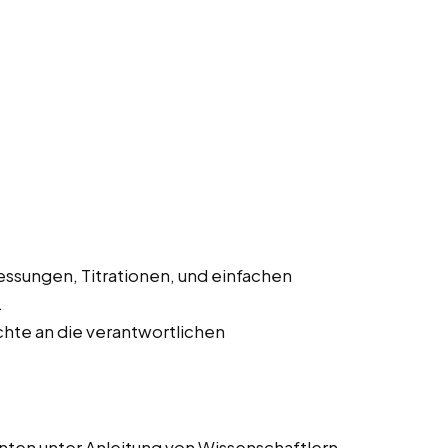
ssungen, Titrationen, und einfachen
.
hte an die verantwortlichen
nten unter Anleitung von Wissenschaftlern