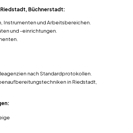
 Riedstadt, Büchnerstadt:
en, Instrumenten und Arbeitsbereichen.
ten und -einrichtungen.
umenten.
Reagenzien nach Standardprotokollen.
obenaufbereitungstechniken in Riedstadt,
gen:
eige