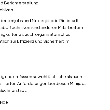
d Berichterstellung.
chiven.
tudentenjobs und Nebenjobs in Riedstadt,
 Labortechnikern und anderen Mitarbeitern
gkeiten als auch organisatorisches
lich zur Effizienz und Sicherheit im
tig und umfassen sowohl fachliche als auch
illierten Anforderungen bei diesen Minijobs,
Büchnerstadt:
eige