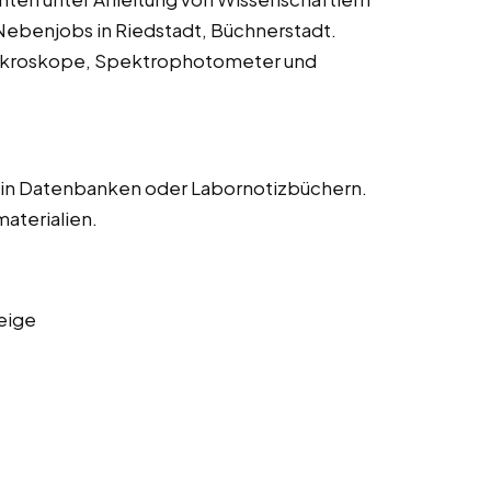
Nebenjobs in Riedstadt, Büchnerstadt.
Mikroskope, Spektrophotometer und
 in Datenbanken oder Labornotizbüchern.
aterialien.
eige