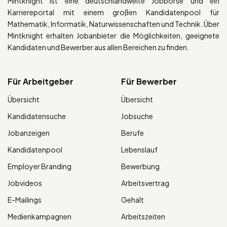
Mintknight ist eine deutschlandweite Jobbörse und ein
Karriereportal mit einem großen Kandidatenpool für
Mathematik, Informatik, Naturwissenschaften und Technik. Über
Mintknight erhalten Jobanbieter die Möglichkeiten, geeignete
Kandidaten und Bewerber aus allen Bereichen zu finden.
Für Arbeitgeber
Für Bewerber
Übersicht
Übersicht
Kandidatensuche
Jobsuche
Jobanzeigen
Berufe
Kandidatenpool
Lebenslauf
Employer Branding
Bewerbung
Jobvideos
Arbeitsvertrag
E-Mailings
Gehalt
Medienkampagnen
Arbeitszeiten