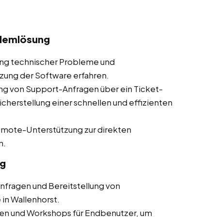
blemlösung
g technischer Probleme und
tzung der Software erfahren.
g von Support-Anfragen über ein Ticket-
cherstellung einer schnellen und effizienten
emote-Unterstützung zur direkten
n.
ng
fragen und Bereitstellung von
 in Wallenhorst.
en und Workshops für Endbenutzer, um