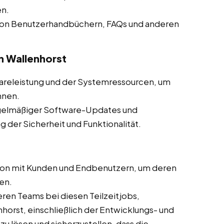
en.
 von Benutzerhandbüchern, FAQs und anderen
 Wallenhorst
releistung und der Systemressourcen, um
nnen.
gelmäßiger Software-Updates und
der Sicherheit und Funktionalität.
on mit Kunden und Endbenutzern, um deren
en.
en Teams bei diesen Teilzeitjobs,
nhorst, einschließlich der Entwicklungs- und
 lösen und sicherzustellen, dass die