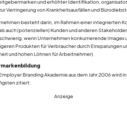
eitgebermarken und erhöhter Identifikation, organisa
 zur Verringerung von Krankheitsausfällen und Bürodieb
rnehmen besteht darin, im Rahmen einer integrierten 
als auch (potenziellen) Kunden und anderen Stakeholdern
s schwierig, wenn Unternehmen konkurrierende Images 
lligeren Produkten für Verbraucher durch Einsparungen un
heit und hohen Löhnen für Arbeitnehmer).
ermarkenbildung
 Employer Branding Akademie aus dem Jahr 2006 wird in
gsten zitiert:
Anzeige