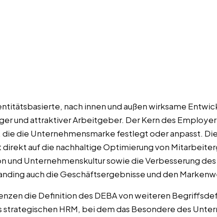
entitätsbasierte, nach innen und außen wirksame Entwic
er und attraktiver Arbeitgeber. Der Kern des Employer 
 die die Unternehmensmarke festlegt oder anpasst. Di
t direkt auf die nachhaltige Optimierung von Mitarbeit
ion und Unternehmenskultur sowie die Verbesserung d
randing auch die Geschäftsergebnisse und den Markenw
nzen die Definition des DEBA von weiteren Begriffsdef
es strategischen HRM, bei dem das Besondere des Unte