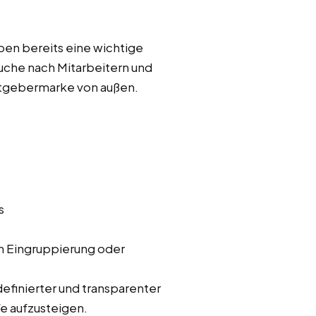
aben bereits eine wichtige
uche nach Mitarbeitern und
eitgebermarke von außen.
s
en Eingruppierung oder
efinierter und transparenter
e aufzusteigen.