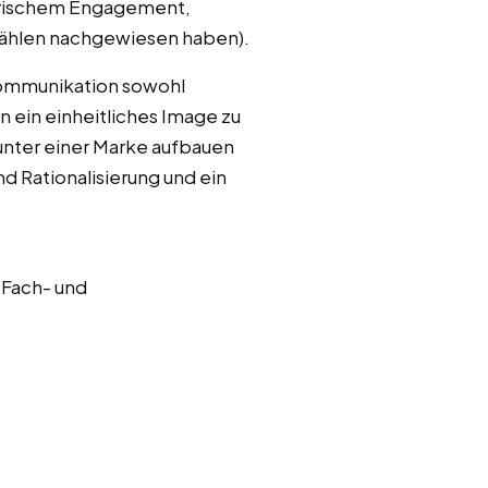
torischem Engagement,
stählen nachgewiesen haben).
Kommunikation sowohl
 ein einheitliches Image zu
unter einer Marke aufbauen
d Rationalisierung und ein
 Fach- und