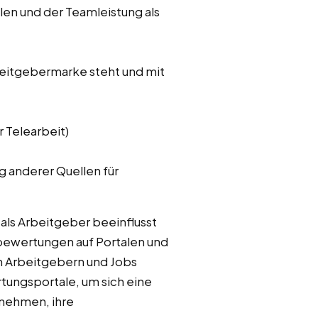
en und der Teamleistung als
eitgebermarke steht und mit
 Telearbeit)
g anderer Quellen für
ls Arbeitgeber beeinflusst
bewertungen auf Portalen und
 Arbeitgebern und Jobs
tungsportale, um sich eine
rnehmen, ihre