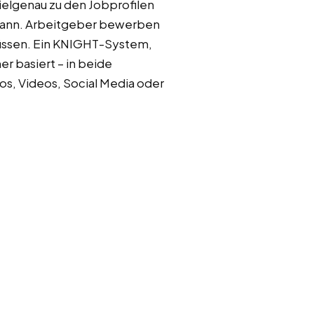
ielgenau zu den Jobprofilen
n kann. Arbeitgeber bewerben
üssen. Ein KNIGHT-System,
 basiert – in beide
os, Videos, Social Media oder