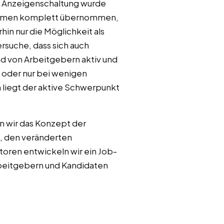
r Anzeigenschaltung wurde
snahmen komplett übernommen,
in nur die Möglichkeit als
rsuche, dass sich auch
und von Arbeitgebern aktiv und
 oder nur bei wenigen
 liegt der aktive Schwerpunkt
n wir das Konzept der
, den veränderten
oren entwickeln wir ein Job-
beitgebern und Kandidaten