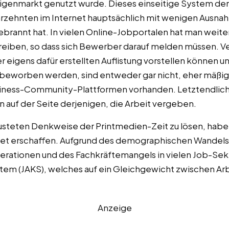
igenmarkt genutzt wurde. Dieses einseitige System de
Jahrzehnten im Internet hauptsächlich mit wenigen Au
brannt hat. In vielen Online-Jobportalen hat man weiterh
reiben, so dass sich Bewerber darauf melden müssen. Ve
er eigens dafür erstellten Auflistung vorstellen können 
 beworben werden, sind entweder gar nicht, eher mäßig
siness-Community-Plattformen vorhanden. Letztendlich
n auf der Seite derjenigen, die Arbeit vergeben.
rusteten Denkweise der Printmedien-Zeit zu lösen, habe
net erschaffen. Aufgrund des demographischen Wandels
rationen und des Fachkräftemangels in vielen Job-Sekt
em (JAKS), welches auf ein Gleichgewicht zwischen Ar
Anzeige