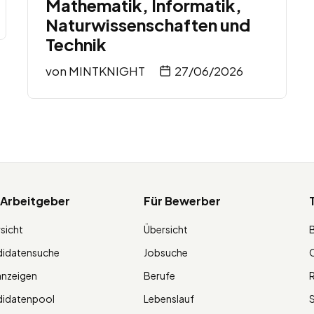
Mathematik, Informatik,
Naturwissenschaften und
Technik
von
MINTKNIGHT
27/06/2026
 Arbeitgeber
Für Bewerber
sicht
Übersicht
didatensuche
Jobsuche
O
anzeigen
Berufe
R
didatenpool
Lebenslauf
S