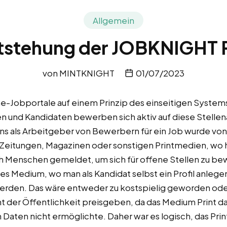
Allgemein
tstehung der JOBKNIGHT 
von
MINTKNIGHT
01/07/2023
ine-Jobportale auf einem Prinzip des einseitigen Syste
n und Kandidaten bewerben sich aktiv auf diese Stelle
als Arbeitgeber von Bewerbern für ein Job wurde von 
 Zeitungen, Magazinen oder sonstigen Printmedien, wo
ch Menschen gemeldet, um sich für offene Stellen zu b
ches Medium, wo man als Kandidat selbst ein Profil anleg
rden. Das wäre entweder zu kostspielig geworden ode
t der Öffentlichkeit preisgeben, da das Medium Print d
 Daten nicht ermöglichte. Daher war es logisch, das Pri