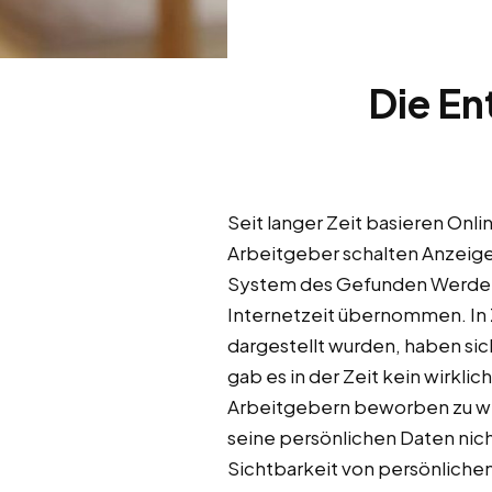
Die En
Seit langer Zeit basieren Onl
Arbeitgeber schalten Anzeige
System des Gefunden Werdens 
Internetzeit übernommen. In
dargestellt wurden, haben si
gab es in der Zeit kein wirkli
Arbeitgebern beworben zu we
seine persönlichen Daten nich
Sichtbarkeit von persönlichen